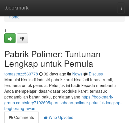
Home
tbookmark
Togg
navi
Home
1
Pabrik Polimer: Tuntunan
Lengkap untuk Pemula
tomastmzz560778
92 days ago
News
Discuss
Memulai bisnis di industri pabrik karet bisa jadi terasa rumit,
terutama untuk pemula. Petunjuk ini hadir kepada membantu
Anda mempelajari dasar-dasar produksi karet, termasuk
pengambilan bahan baku, peralatan yang
https://bookmark-
group.com/story7192605/perusahaan-polimer-petunjuk-lengkap-
bagi-orang-awam
Comments
Who Upvoted