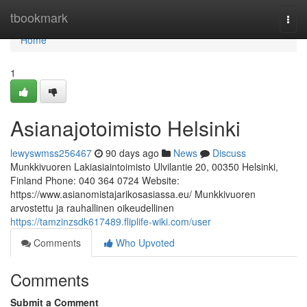
Home
tbookmark
Togg
navi
Home
1
Asianajotoimisto Helsinki
lewyswmss256467
90 days ago
News
Discuss
Munkkivuoren Lakiasiaintoimisto Ulvilantie 20, 00350 Helsinki,
Finland Phone: 040 364 0724 Website:
https://www.asianomistajarikosasiassa.eu/ Munkkivuoren
arvostettu ja rauhallinen oikeudellinen
https://tamzinzsdk617489.fliplife-wiki.com/user
Comments
Who Upvoted
Comments
Submit a Comment