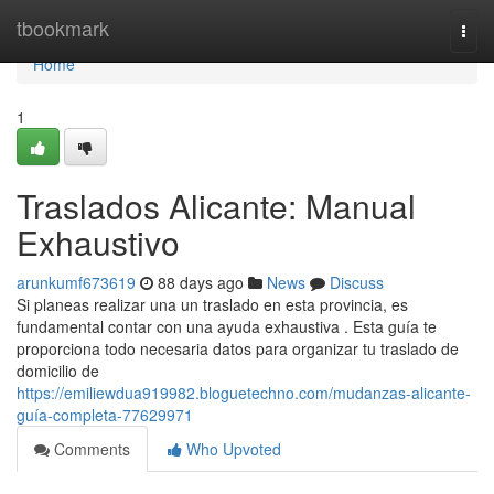
Home
tbookmark
Togg
navi
Home
1
Traslados Alicante: Manual
Exhaustivo
arunkumf673619
88 days ago
News
Discuss
Si planeas realizar una un traslado en esta provincia, es
fundamental contar con una ayuda exhaustiva . Esta guía te
proporciona todo necesaria datos para organizar tu traslado de
domicilio de
https://emiliewdua919982.bloguetechno.com/mudanzas-alicante-
guía-completa-77629971
Comments
Who Upvoted