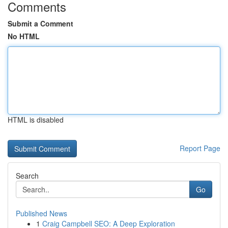
Comments
Submit a Comment
No HTML
HTML is disabled
Report Page
Search
Go
Published News
1
Craig Campbell SEO: A Deep Exploration