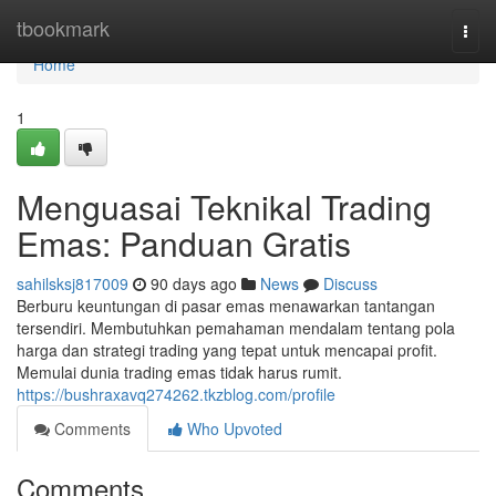
Home
tbookmark
Togg
navi
Home
1
Menguasai Teknikal Trading
Emas: Panduan Gratis
sahilsksj817009
90 days ago
News
Discuss
Berburu keuntungan di pasar emas menawarkan tantangan
tersendiri. Membutuhkan pemahaman mendalam tentang pola
harga dan strategi trading yang tepat untuk mencapai profit.
Memulai dunia trading emas tidak harus rumit.
https://bushraxavq274262.tkzblog.com/profile
Comments
Who Upvoted
Comments