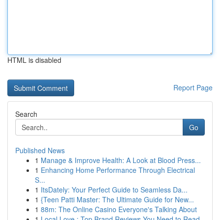
HTML is disabled
Report Page
Search
Go
Published News
1
Manage & Improve Health: A Look at Blood Press...
1
Enhancing Home Performance Through Electrical
S...
1
ItsDately: Your Perfect Guide to Seamless Da...
1
{Teen Patti Master: The Ultimate Guide for New...
1
88m: The Online Casino Everyone's Talking About
1
Local Love : Top Brand Reviews You Need to Read