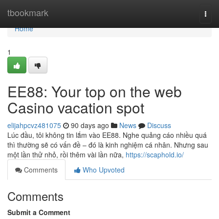
Home
tbookmark
Togg
navi
Home
1
EE88: Your top on the web
Casino vacation spot
elijahpcvz481075
90 days ago
News
Discuss
Lúc đầu, tôi không tin lắm vào EE88. Nghe quảng cáo nhiều quá
thì thường sẽ có vấn đề – đó là kinh nghiệm cá nhân. Nhưng sau
một lần thử nhỏ, rồi thêm vài lần nữa,
https://scaphold.io/
Comments
Who Upvoted
Comments
Submit a Comment