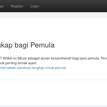
ps
Register
Login
gkap bagi Pemula
Artikel ini dibuat sebagai acuan komprehensif bagi para pemula. Pen
ok penting ternak ayam
50/ternakwin-panduan-lengkap-untuk-pemula