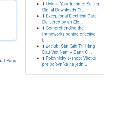
1
Unlock Your Income: Selling
Digital Downloads O...
1
Exceptional Electrical Care
Delivered by an Ele...
1
Comprehending the
frameworks behind effective
l...
1
24club: Sàn Giải Trí Hàng
Đầu Việt Nam – Đánh G...
1
Poľovnícky e-shop: Všetko
ort Page
pre poľovníka na jedn...