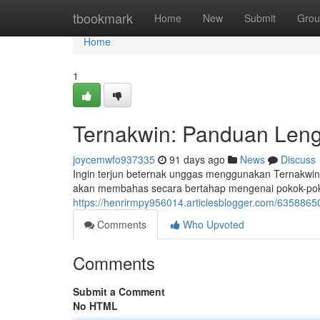
Home
tbookmark
Home
New
Submit
Grou
Home
1
Ternakwin: Panduan Len
joycemwfo937335
91 days ago
News
Discuss
Ingin terjun beternak unggas menggunakan Ternakwin? 
akan membahas secara bertahap mengenai pokok-pok
https://henrirmpy956014.articlesblogger.com/635886
Comments
Who Upvoted
Comments
Submit a Comment
No HTML