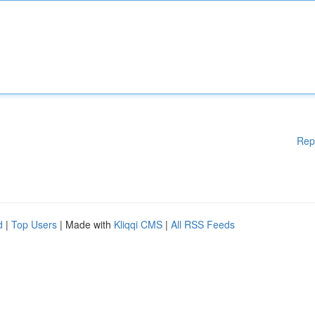
Rep
d
|
Top Users
| Made with
Kliqqi CMS
|
All RSS Feeds