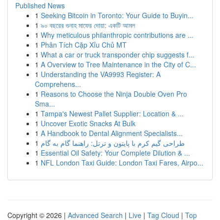
Published News
1
Seeking Bitcoin in Toronto: Your Guide to Buyin...
1
৯০ বছরের গুনাহ মাফের দোয়া: একটি আমল
1
Why meticulous philanthropic contributions are ...
1
Phân Tích Cặp Xỉu Chủ MT
1
What a car or truck transponder chip suggests f...
1
A Overview to Tree Maintenance in the City of C...
1
Understanding the VA9993 Register: A
Comprehens...
1
Reasons to Choose the Ninja Double Oven Pro
Sma...
1
Tampa's Newest Pallet Supplier: Location & ...
1
Uncover Exotic Snacks At Bulk
1
A Handbook to Dental Alignment Specialists...
1
طراحی گیم کرم با پایتون و ترتل: راهنما گام به گام
1
Essential Oil Safety: Your Complete Dilution & ...
1
NFL London Taxi Guide: London Taxi Fares, Airpo...
Copyright © 2026 |
Advanced Search
|
Live
|
Tag Cloud
|
Top