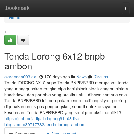
Home
tbookmark
Togg
navi
Home
1
Tenda Lorong 6x12 bnpb
ambon
clarencen603fdx1
176 days ago
News
Discuss
Tenda lORONG 6X12 bnpb Tenda BNPB/BPBD merupakan tenda
yang menggunakan rangka pipa besi (black steel) dengan sistem
knockdown dan portable yang praktis untuk dibawa kemana saja.
Tenda BNPB/BPBD ini merupakan tenda multifungsi yang sering
digunakan untuk pos pengungsian, seperti untuk pelayanan
kesehatan. Tenda BNPB/BPBD yang kami produksi memiliki 3
https://jual-meja-lipat-dagang91108.like-
blogs.com/39717732/tenda-lorong-ambon
Comments
Who Upvoted