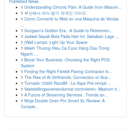
Published News
1
Understanding Chronic Pain: A Guide from Meanin...
1
부산에서 라식 받기 외국인 가이드
1
Cómo Convertir tu Web en una Máquina de Ventas
...
1
Gurgaon's Golden Era : A Guide to Retiremen...
1
Jadwal Sepak Bola Pada Hari Ini: Saksikan Laga ...
1
{Wall Lamps: Light Up Your Space
1
98win Thuong Hieu Ca Cuoc Hang Dau Trong
Nganh ...
1
Boost Your Business: Choosing the Right POS
System
1
Finding the Right Fishkill Paving Contractor fo...
1
The Rise of AI Girlfriends: Connection or Illus...
1
Tornado 10000 RandM : La Vape Pré-rempli ...
1
Vaststellingsovereenkomst controleren: Waarom h...
1
A Future of Streaming Services : Trends an...
1
Ninja Double Oven Pro Smart XL Review: A
Comple...