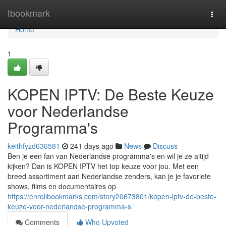
Home
tbookmark
Togg
navi
Home
1
KOPEN IPTV: De Beste Keuze
voor Nederlandse
Programma's
keithfyzd636581
241 days ago
News
Discuss
Ben je een fan van Nederlandse programma's en wil je ze altijd
kijken? Dan is KOPEN IPTV het top keuze voor jou. Met een
breed assortiment aan Nederlandse zenders, kan je je favoriete
shows, films en documentaires op
https://enrollbookmarks.com/story20673801/kopen-iptv-de-beste-
keuze-voor-nederlandse-programma-s
Comments
Who Upvoted