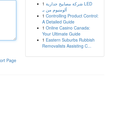
1
شركة مصابيح جدارية LED
ألومنيوم من بـ
1
Controlling Product Control:
A Detailed Guide
1
Online Casino Canada:
Your Ultimate Guide
1
Eastern Suburbs Rubbish
Removalists Assisting C...
ort Page