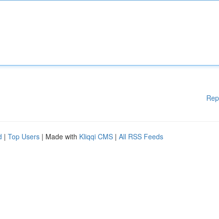
Rep
d
|
Top Users
| Made with
Kliqqi CMS
|
All RSS Feeds