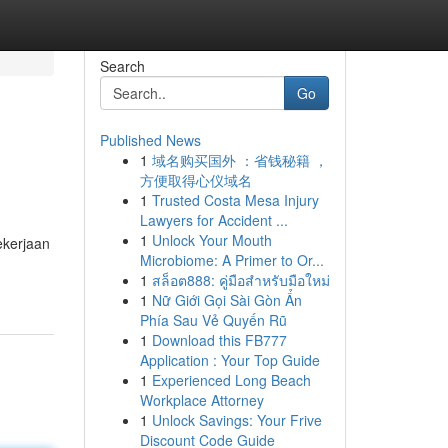
Search
Go
Published News
1
域名购买国外 ：省钱秘籍 ，
方便取得心仪域名
1
Trusted Costa Mesa Injury
Lawyers for Accident ...
1
Unlock Your Mouth
ekerjaan
Microbiome: A Primer to Or...
1
สล็อต888: คู่มือสำหรับมือใหม่
1
Nữ Giới Gọi Sài Gòn Ẩn
Phía Sau Vẻ Quyến Rũ
1
Download this FB777
Application : Your Top Guide
1
Experienced Long Beach
Workplace Attorney
1
Unlock Savings: Your Frive
Discount Code Guide