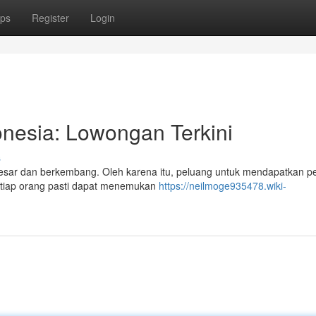
ps
Register
Login
onesia: Lowongan Terkini
s
sar dan berkembang. Oleh karena itu, peluang untuk mendapatkan p
setiap orang pasti dapat menemukan
https://neilmoge935478.wiki-