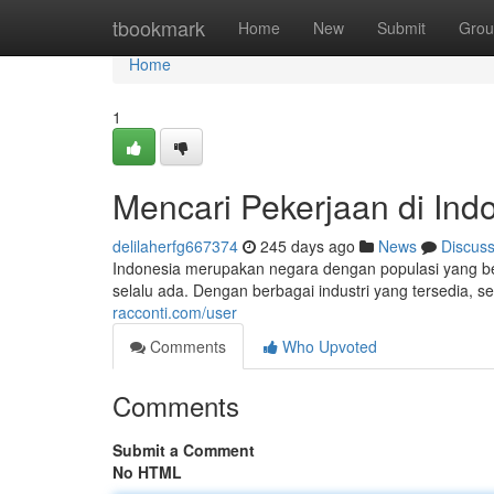
Home
tbookmark
Home
New
Submit
Grou
Home
1
Mencari Pekerjaan di Ind
delilaherfg667374
245 days ago
News
Discus
Indonesia merupakan negara dengan populasi yang be
selalu ada. Dengan berbagai industri yang tersedia, 
racconti.com/user
Comments
Who Upvoted
Comments
Submit a Comment
No HTML