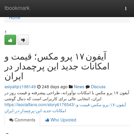
Home
tbookmark
Togg
navi
Home
1
آیفون ۱۷ پرو مکس؛ قیمت و
امکانات جدید این پرچمدار در
ایران
asiyafqrz198149
248 days ago
News
Discuss
آیفون ۱۷ پرو مکس با امکانات نوآورانه، طراحی پیشرفته و قیمت روز در
ایران، انتخابی عالی برای کاربرانی است که دنبال گوشی
https://isocialfans.com/story6176543/آیفون-۱۷-پرو-مکس-قیمت-و-
امکانات-جدید-این-پرچمدار-در-ایران
Comments
Who Upvoted