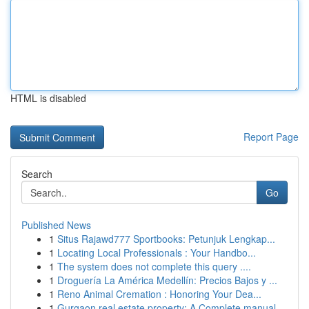
HTML is disabled
Report Page
Search
Go
Published News
1
Situs Rajawd777 Sportbooks: Petunjuk Lengkap...
1
Locating Local Professionals : Your Handbo...
1
The system does not complete this query ....
1
Droguería La América Medellín: Precios Bajos y ...
1
Reno Animal Cremation : Honoring Your Dea...
1
Gurgaon real estate property: A Complete manual...