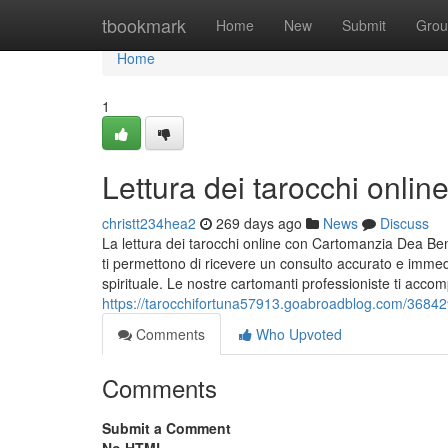
Home
tbookmark
Home
New
Submit
Grou
Home
1
Lettura dei tarocchi online:
christt234hea2
269 days ago
News
Discuss
La lettura dei tarocchi online con Cartomanzia Dea Ben
ti permettono di ricevere un consulto accurato e immedi
spirituale. Le nostre cartomanti professioniste ti acco
https://tarocchifortuna57913.goabroadblog.com/36842936
Comments
Who Upvoted
Comments
Submit a Comment