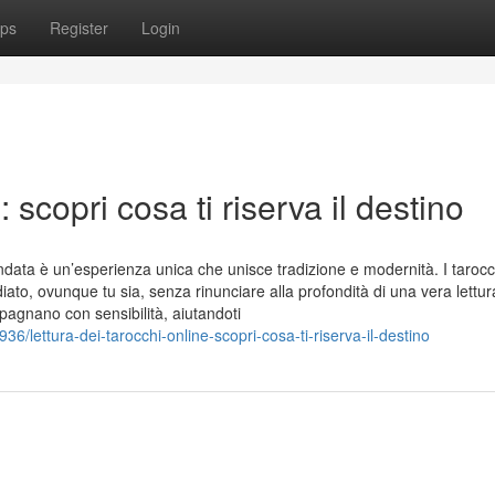
ps
Register
Login
 scopri cosa ti riserva il destino
data è un’esperienza unica che unisce tradizione e modernità. I tarocc
ato, ovunque tu sia, senza rinunciare alla profondità di una vera lettur
mpagnano con sensibilità, aiutandoti
/lettura-dei-tarocchi-online-scopri-cosa-ti-riserva-il-destino