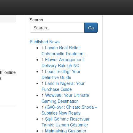
Search
Go
Published News
1
Locate Real Relief:
Chiropractic Treatment...
1
Flower Arrangement
Delivery Raleigh NC
1
Load Testing: Your
hi online
Definitive Guide
a
1
Land in Nigeria: Your
Purchase Guide
1
Wow388: Your Ultimate
Gaming Destination
1
{GVG-594: Chisato Shoda –
Subtitles Now Ready
1
Şişli Gömme Rezervuar
Tamiri: Uzman Çözümler
1
Maintaining Customer