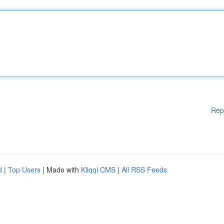
Rep
d
|
Top Users
| Made with
Kliqqi CMS
|
All RSS Feeds