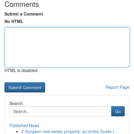
Comments
Submit a Comment
No HTML
HTML is disabled
Report Page
Search
Go
Published News
1
Gurgaon real estate property: an entire Guide t...