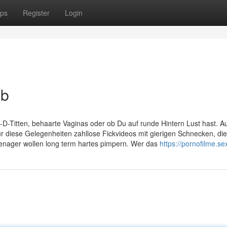
ps
Register
Login
ob
-D-Titten, behaarte Vaginas oder ob Du auf runde Hintern Lust hast. A
ür diese Gelegenheiten zahllose Fickvideos mit gierigen Schnecken, die
nager wollen long term hartes pimpern. Wer das
https://pornofilme.se