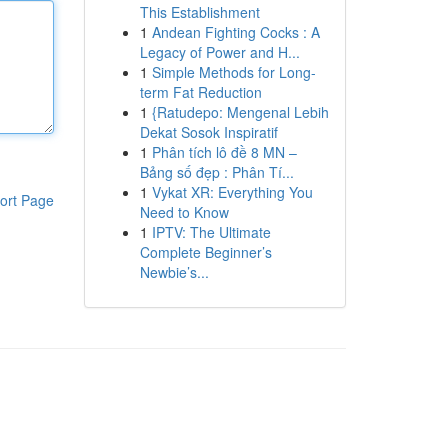
This Establishment
1
Andean Fighting Cocks : A
Legacy of Power and H...
1
Simple Methods for Long-
term Fat Reduction
1
{Ratudepo: Mengenal Lebih
Dekat Sosok Inspiratif
1
Phân tích lô đề 8 MN –
Bảng số đẹp : Phân Tí...
1
Vykat XR: Everything You
ort Page
Need to Know
1
IPTV: The Ultimate
Complete Beginner’s
Newbie’s...