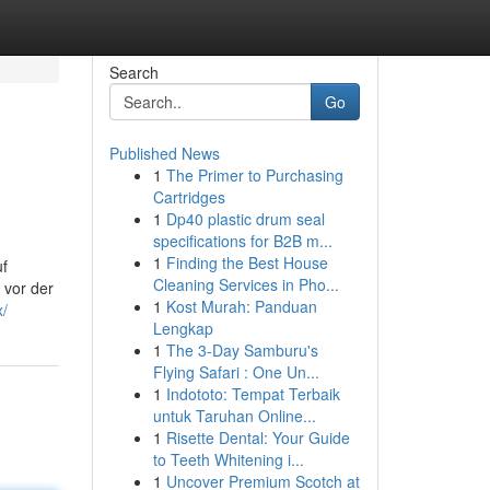
Search
Go
Published News
1
The Primer to Purchasing
Cartridges
1
Dp40 plastic drum seal
specifications for B2B m...
1
Finding the Best House
uf
Cleaning Services in Pho...
 vor der
1
Kost Murah: Panduan
x/
Lengkap
1
The 3-Day Samburu's
Flying Safari : One Un...
1
Indototo: Tempat Terbaik
untuk Taruhan Online...
1
Risette Dental: Your Guide
to Teeth Whitening i...
1
Uncover Premium Scotch at