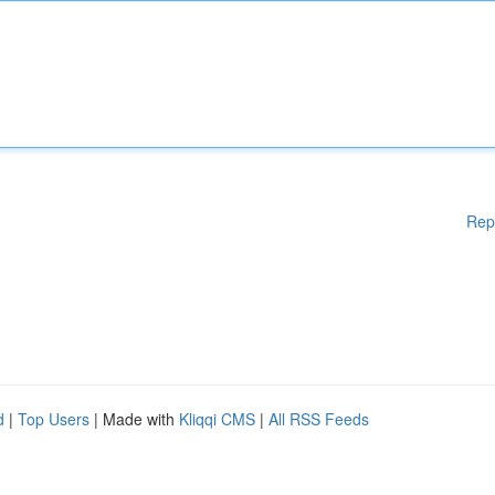
Rep
d
|
Top Users
| Made with
Kliqqi CMS
|
All RSS Feeds