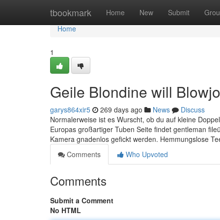
Home
tbookmark
Home
New
Submit
Grou
Home
1
Geile Blondine will Blowj
garys864xir5
269 days ago
News
Discuss
Normalerweise ist es Wurscht, ob du auf kleine Doppel
Europas großartiger Tuben Seite findet gentleman file
Kamera gnadenlos gefickt werden. Hemmungslose Tee
Comments
Who Upvoted
Comments
Submit a Comment
No HTML