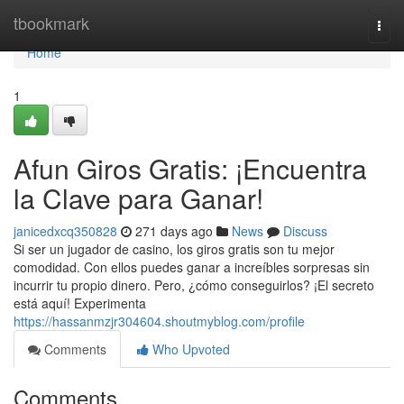
Home
tbookmark
Togg
navi
Home
1
Afun Giros Gratis: ¡Encuentra
la Clave para Ganar!
janicedxcq350828
271 days ago
News
Discuss
Si ser un jugador de casino, los giros gratis son tu mejor
comodidad. Con ellos puedes ganar a increíbles sorpresas sin
incurrir tu propio dinero. Pero, ¿cómo conseguirlos? ¡El secreto
está aquí! Experimenta
https://hassanmzjr304604.shoutmyblog.com/profile
Comments
Who Upvoted
Comments