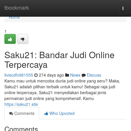
Home
tbookmark
Togg
navi
Home
1
Saku21: Bandar Judi Online
Terpercaya
liviacdfx981555
274 days ago
News
Discuss
Kamu mau untuk mencoba dunia judi online yang seru? Maka,
Saku21 adalah pilihan terbaik untuk kamu! Sebagai raja judi
online terpercaya, Saku21 menyediakan berbagai jenis
permainan judi online yang komprehensif. Kamu
https://saku21.site
Comments
Who Upvoted
Comments