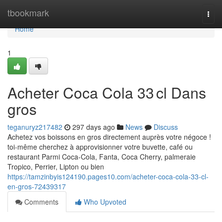
Home
tbookmark
Togg
navi
Home
1
Acheter Coca Cola 33 cl Dans
gros
teganuryz217482
297 days ago
News
Discuss
Achetez vos boissons en gros directement auprès votre négoce !
toi-même cherchez à approvisionner votre buvette, café ou
restaurant Parmi Coca-Cola, Fanta, Coca Cherry, palmeraie
Tropico, Perrier, Lipton ou bien
https://tamzinbyis124190.pages10.com/acheter-coca-cola-33-cl-
en-gros-72439317
Comments
Who Upvoted