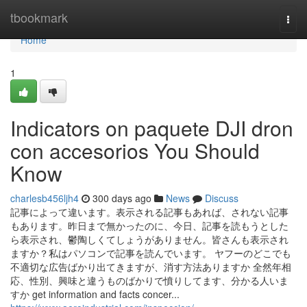
Home
tbookmark
Togg
navi
Home
1
Indicators on paquete DJI dron
con accesorios You Should
Know
charlesb456ljh4
300 days ago
News
Discuss
記事によって違います。表示される記事もあれば、されない記事
もあります。昨日まで無かったのに、今日、記事を読もうとした
ら表示され、鬱陶しくてしょうがありません。皆さんも表示され
ますか？私はパソコンで記事を読んでいます。 ヤフーのどこでも
不適切な広告ばかり出てきますが、消す方法ありますか 全然年相
応、性別、興味と違うものばかりで憤りしてます、分かる人いま
すか get information and facts concer...