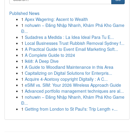
Published News
1
Apex Wagering: Ascent to Wealth
1
nohuwin – Đăng Nhập Nhanh, Khám Phá Kho Game
Đ...
1
Sudadres a Medida : La Idea Ideal Para Tu E...
1
Local Businesses Trust Rubbish Removal Sydney f...
1
A Practical Guide to Event Email Marketing Soft...
1
A Complete Guide to 2024
1
lk68: A Deep Dive
1
A Guide to Woodland Maintenance in this Area
1
Capitalizing on Digital Solutions for Enterpris...
1
Acquire 4-Acetoxy copyright Digitally : A C...
1
eSIM vs. SIM: Your 2026 Wireless Approach Guide
1
Advanced portfolio management techniques are al...
1
nohuwin – Đăng Nhập Nhanh, Khám Phá Kho Game
Đ...
1
Getting from London to St Paul's: Trip Length +...