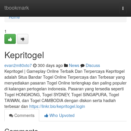
Home
tbookmark
Togg
navi
Home
1
Kepritogel
evan2m80xto7
300 days ago
News
Discuss
Kepritogel | Gameplay Online Terbaik Dan Terpercaya Kepritogel
adalah Situs Bandar Togel Online Terpercaya dan Terbesar yang
menyediakan pasaran Togel Online terlengkap dan paling populer
di kalangan pertogelan indonesia. Pasaran yang tersedia seperti
Togel HONGKONG, Togel SYDNEY, Togel SINGAPURA, Togel
TAIWAN, dan Togel CAMBODIA dengan diskon serta hadiah
terbesar dan
https://linkr.bio/kepritogel.login
Comments
Who Upvoted
Comments