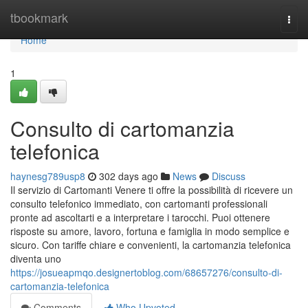
Home
tbookmark
Togg
navi
Home
1
Consulto di cartomanzia
telefonica
haynesg789usp8
302 days ago
News
Discuss
Il servizio di Cartomanti Venere ti offre la possibilità di ricevere un
consulto telefonico immediato, con cartomanti professionali
pronte ad ascoltarti e a interpretare i tarocchi. Puoi ottenere
risposte su amore, lavoro, fortuna e famiglia in modo semplice e
sicuro. Con tariffe chiare e convenienti, la cartomanzia telefonica
diventa uno
https://josueapmqo.designertoblog.com/68657276/consulto-di-
cartomanzia-telefonica
Comments
Who Upvoted