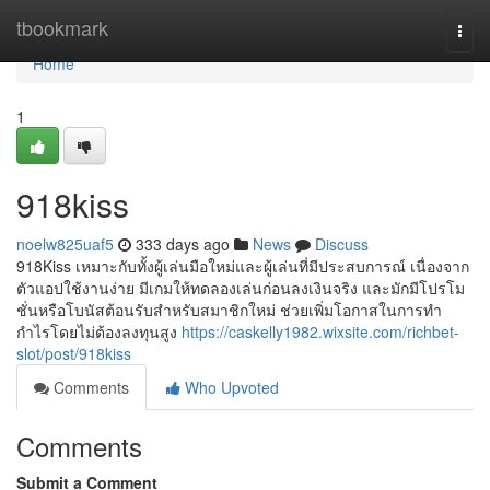
Home
tbookmark
Togg
navi
Home
1
918kiss
noelw825uaf5
333 days ago
News
Discuss
918Kiss เหมาะกับทั้งผู้เล่นมือใหม่และผู้เล่นที่มีประสบการณ์ เนื่องจาก
ตัวแอปใช้งานง่าย มีเกมให้ทดลองเล่นก่อนลงเงินจริง และมักมีโปรโม
ชั่นหรือโบนัสต้อนรับสำหรับสมาชิกใหม่ ช่วยเพิ่มโอกาสในการทำ
กำไรโดยไม่ต้องลงทุนสูง
https://caskelly1982.wixsite.com/richbet-
slot/post/918kiss
Comments
Who Upvoted
Comments
Submit a Comment