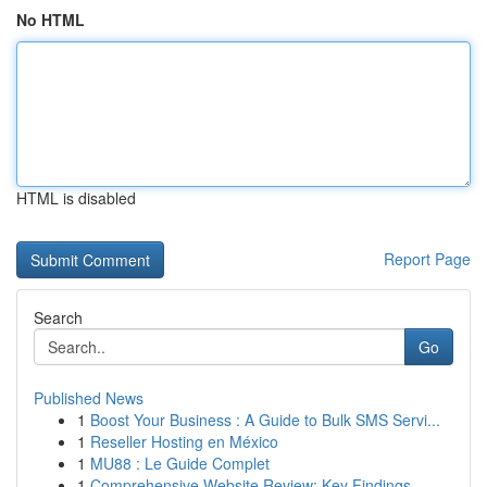
No HTML
HTML is disabled
Report Page
Search
Go
Published News
1
Boost Your Business : A Guide to Bulk SMS Servi...
1
Reseller Hosting en México
1
MU88 : Le Guide Complet
1
Comprehensive Website Review: Key Findings