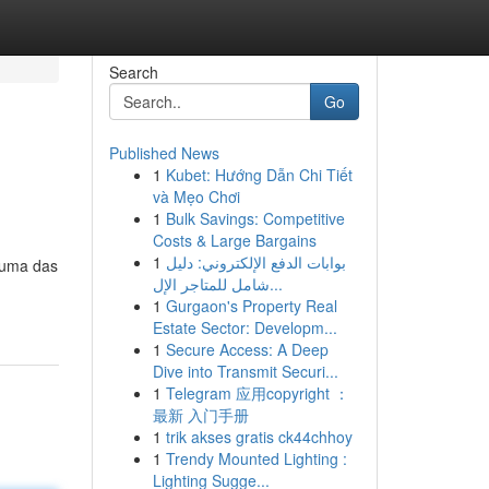
Search
Go
Published News
1
Kubet: Hướng Dẫn Chi Tiết
và Mẹo Chơi
1
Bulk Savings: Competitive
Costs & Large Bargains
1
بوابات الدفع الإلكتروني: دليل
é uma das
شامل للمتاجر الإل...
1
Gurgaon's Property Real
Estate Sector: Developm...
1
Secure Access: A Deep
Dive into Transmit Securi...
1
Telegram 应用copyright ：
最新 入门手册
1
trik akses gratis ck44chhoy
1
Trendy Mounted Lighting :
Lighting Sugge...