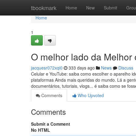
Home
tbookmark
Home
New
Submit
Grou
Home
1
O melhor lado da Melhor 
jacquesr072xqi0
333 days ago
News
Discuss
Celular e YouTube: saiba como escolher o aparelho id
plataformas Ainda mais queridas do mundo. Lá a gente
documentários, tutoriais, vlogs... é saiba como se fo
Comments
Who Upvoted
Comments
Submit a Comment
No HTML