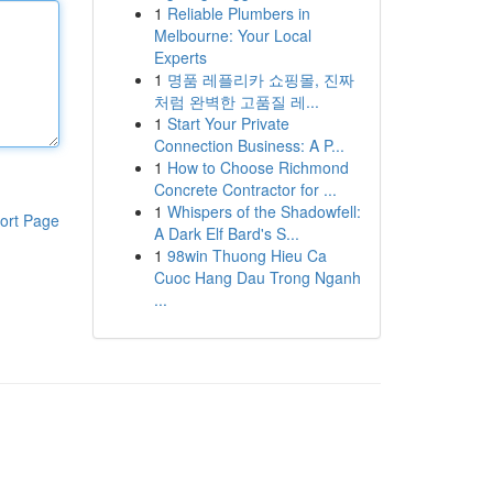
1
Reliable Plumbers in
Melbourne: Your Local
Experts
1
명품 레플리카 쇼핑몰, 진짜
처럼 완벽한 고품질 레...
1
Start Your Private
Connection Business: A P...
1
How to Choose Richmond
Concrete Contractor for ...
1
Whispers of the Shadowfell:
ort Page
A Dark Elf Bard's S...
1
98win Thuong Hieu Ca
Cuoc Hang Dau Trong Nganh
...