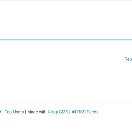
Rep
d
|
Top Users
| Made with
Kliqqi CMS
|
All RSS Feeds