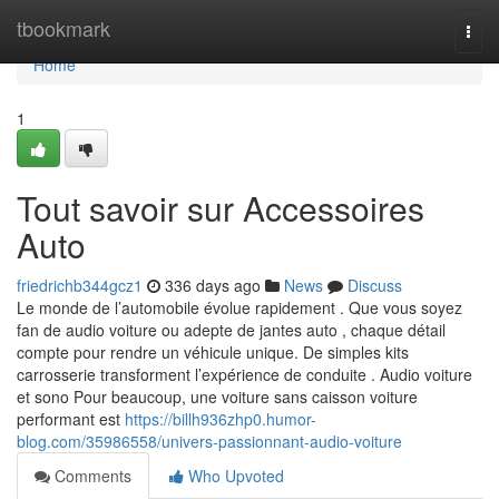
Home
tbookmark
Togg
navi
Home
1
Tout savoir sur Accessoires
Auto
friedrichb344gcz1
336 days ago
News
Discuss
Le monde de l’automobile évolue rapidement . Que vous soyez
fan de audio voiture ou adepte de jantes auto , chaque détail
compte pour rendre un véhicule unique. De simples kits
carrosserie transforment l’expérience de conduite . Audio voiture
et sono Pour beaucoup, une voiture sans caisson voiture
performant est
https://billh936zhp0.humor-
blog.com/35986558/univers-passionnant-audio-voiture
Comments
Who Upvoted