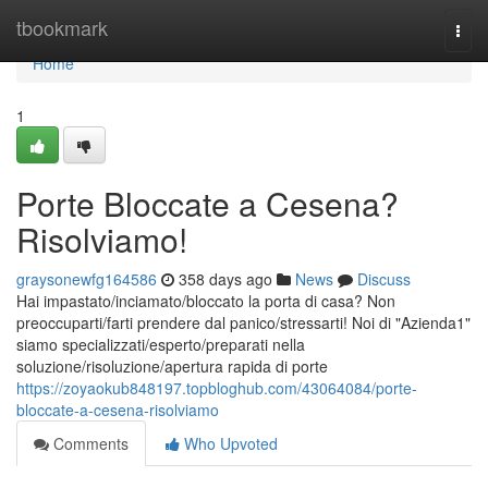
Home
tbookmark
Togg
navi
Home
1
Porte Bloccate a Cesena?
Risolviamo!
graysonewfg164586
358 days ago
News
Discuss
Hai impastato/inciamato/bloccato la porta di casa? Non
preoccuparti/farti prendere dal panico/stressarti! Noi di "Azienda1"
siamo specializzati/esperto/preparati nella
soluzione/risoluzione/apertura rapida di porte
https://zoyaokub848197.topbloghub.com/43064084/porte-
bloccate-a-cesena-risolviamo
Comments
Who Upvoted