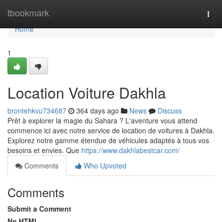
Home
tbookmark
Togg
navi
Home
1
Location Voiture Dakhla
brontehkvu734687
364 days ago
News
Discuss
Prêt à explorer la magie du Sahara ? L'aventure vous attend
commence ici avec notre service de location de voitures à Dakhla.
Explorez notre gamme étendue de véhicules adaptés à tous vos
besoins et envies. Que
https://www.dakhlabestcar.com/
Comments
Who Upvoted
Comments
Submit a Comment
No HTML