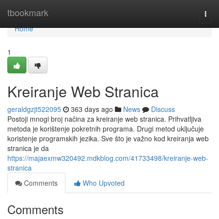
Home
tbookmark
Togg
navi
Home
1
Kreiranje Web Stranica
geraldgzjt522095
363 days ago
News
Discuss
Postoji mnogi broj načina za kreiranje web stranica. Prihvatljiva
metoda je korištenje pokretnih programa. Drugi metod uključuje
koristenje programskih jezika. Sve što je važno kod kreiranja web
stranica je da
https://majaexmw320492.mdkblog.com/41733498/kreiranje-web-
stranica
Comments
Who Upvoted
Comments