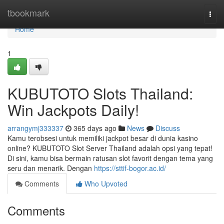
Home
tbookmark
Togg
navi
Home
1
KUBUTOTO Slots Thailand:
Win Jackpots Daily!
arrangymj333337
365 days ago
News
Discuss
Kamu terobsesi untuk memiliki jackpot besar di dunia kasino
online? KUBUTOTO Slot Server Thailand adalah opsi yang tepat!
Di sini, kamu bisa bermain ratusan slot favorit dengan tema yang
seru dan menarik. Dengan
https://sttif-bogor.ac.id/
Comments
Who Upvoted
Comments