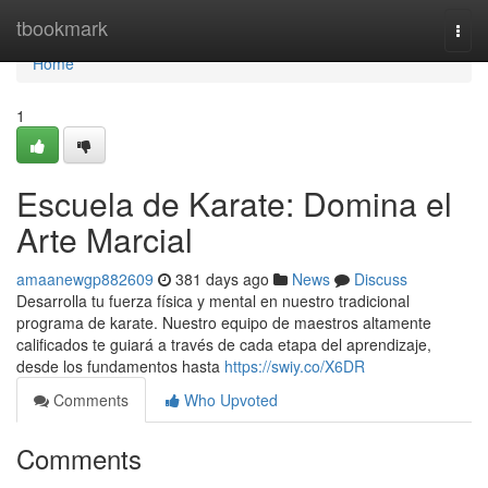
Home
tbookmark
Togg
navi
Home
1
Escuela de Karate: Domina el
Arte Marcial
amaanewgp882609
381 days ago
News
Discuss
Desarrolla tu fuerza física y mental en nuestro tradicional
programa de karate. Nuestro equipo de maestros altamente
calificados te guiará a través de cada etapa del aprendizaje,
desde los fundamentos hasta
https://swiy.co/X6DR
Comments
Who Upvoted
Comments