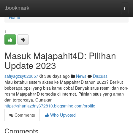
Home
tbookmark
Togg
navi
Home
1
Masuk Majapahit4D: Pilihan
Update 2023
safiyagzsy022057
386 days ago
News
Discuss
Mau ketahui sistem akses ke Majapahit4D tahun 2023? Berikut
beberapa opsi yang bisa kamu coba! Banyak situs resmi dan non-
resmi Majapahit4D tersedia di internet. Pilihlah situs yang aman
dan terpercaya. Gunakan
https://shaniazdny672810.blogsmine.com/profile
Comments
Who Upvoted
Comments