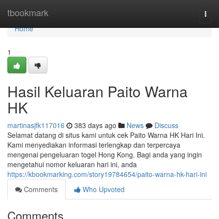
Home
tbookmark
Togg
navi
Home
1
Hasil Keluaran Paito Warna
HK
martinasjfk117016
383 days ago
News
Discuss
Selamat datang di situs kami untuk cek Paito Warna HK Hari Ini.
Kami menyediakan informasi terlengkap dan terpercaya
mengenai pengeluaran togel Hong Kong. Bagi anda yang ingin
mengetahui nomor keluaran hari ini, anda
https://kbookmarking.com/story19784654/paito-warna-hk-hari-ini
Comments
Who Upvoted
Comments