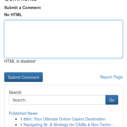
Submit a Comment
No HTML
HTML is disabled
Report Page
Search
Go
Published News
1
88m: Your Ultimate Online Casino Destination
1
Navigating AI: A Strategy for CAIBs & Non-Techn...