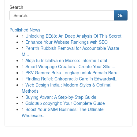
Search
Go
Published News
1
Unlocking EE88: An Deep Analysis Of This Secret
1
Enhance Your Website Rankings with SEO
1
Penrith Rubbish Removal for Accountable Waste
M...
1
Aloja tu Iniciativa en México: Informe Total
1
Smart Webpage Creators : Create Your Site ...
1
PKV Games: Buku Lengkap untuk Pemain Baru
1
Finding Relief: Chiropractic Care in Edwardsvil...
1
Web Design India : Modern Styles & Optimal
Methods
1
Buying Ativan: A Step-by-Step Guide
1
Gold365 copyright: Your Complete Guide
1
Boost Your SMM Business: The Ultimate
Wholesale...