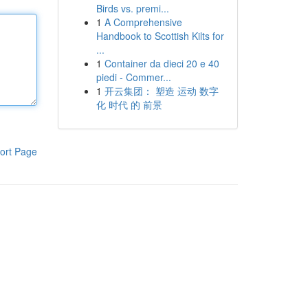
Birds vs. premi...
1
A Comprehensive
Handbook to Scottish Kilts for
...
1
Container da dieci 20 e 40
piedi - Commer...
1
开云集团： 塑造 运动 数字
化 时代 的 前景
ort Page