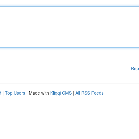
Rep
d
|
Top Users
| Made with
Kliqqi CMS
|
All RSS Feeds