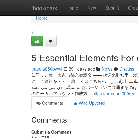
Home
tbookmark
Home
New
Submit
Grou
Home
1
5 Essential Elements For 
traudla850byw4
391 days ago
News
Discuss
知乎，让每一次点击都充满意义 —— 欢迎来到知乎，
に、ご連絡を・・・ 詳しくはこちらへ！ تمام حقوق مادی و معنوی این وب سایت متعلق به دفتر حفاظت منافع جمهوری اسلامی ایران در
واشنگتن دی سی می باشد. 各バージョンで共通するのは、初期設定時にネットワークを遮断し、oobebypassnroコマンドの活用が最短
のローカルアカウント作成方...
https://ammont000siy9
Comments
Who Upvoted
Comments
Submit a Comment