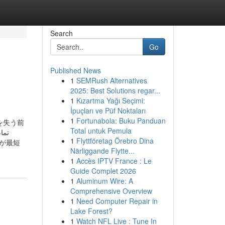
Search
Go
Published News
1
SEMRush Alternatives
2025: Best Solutions regar...
1
Kızartma Yağı Seçimi:
İpuçları ve Püf Noktaları
1
Fortunabola: Buku Panduan
を失う前
Total untuk Pemula
1
Flyttföretag Örebro Dina
Närliggande Flytte...
1
Accès IPTV France : Le
Guide Complet 2026
1
Aluminum Wire: A
Comprehensive Overview
1
Need Computer Repair in
Lake Forest?
1
Watch NFL Live : Tune In