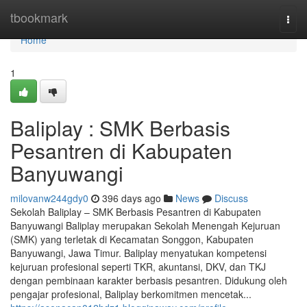
Home
tbookmark
Togg
navi
Home
1
Baliplay : SMK Berbasis
Pesantren di Kabupaten
Banyuwangi
milovanw244gdy0
396 days ago
News
Discuss
Sekolah Baliplay – SMK Berbasis Pesantren di Kabupaten
Banyuwangi Baliplay merupakan Sekolah Menengah Kejuruan
(SMK) yang terletak di Kecamatan Songgon, Kabupaten
Banyuwangi, Jawa Timur. Baliplay menyatukan kompetensi
kejuruan profesional seperti TKR, akuntansi, DKV, dan TKJ
dengan pembinaan karakter berbasis pesantren. Didukung oleh
pengajar profesional, Baliplay berkomitmen mencetak...