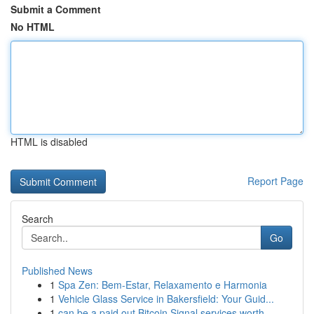
Submit a Comment
No HTML
HTML is disabled
Report Page
Search
Go
Published News
1
Spa Zen: Bem-Estar, Relaxamento e Harmonia
1
Vehicle Glass Service in Bakersfield: Your Guid...
1
can be a paid out Bitcoin Signal services worth...