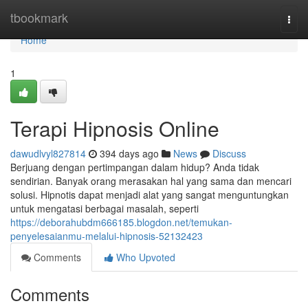
Home
tbookmark
Togg
navi
Home
1
Terapi Hipnosis Online
dawudlvyl827814
394 days ago
News
Discuss
Berjuang dengan pertimpangan dalam hidup? Anda tidak
sendirian. Banyak orang merasakan hal yang sama dan mencari
solusi. Hipnotis dapat menjadi alat yang sangat menguntungkan
untuk mengatasi berbagai masalah, seperti
https://deborahubdm666185.blogdon.net/temukan-
penyelesaianmu-melalui-hipnosis-52132423
Comments
Who Upvoted
Comments