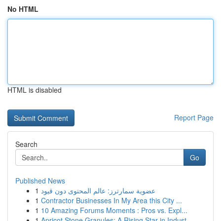
No HTML
HTML is disabled
Report Page
Search
Go
Published News
1
عضوية سمارترز: عالم المحتوى دون قيود
1
Contractor Businesses In My Area this City ...
1
10 Amazing Forums Moments : Pros vs. Expl...
1
Apricot Stone Granules: A Rising Star in Indust...