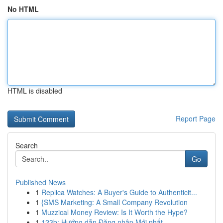
No HTML
HTML is disabled
Report Page
Search
Go
Published News
1
Replica Watches: A Buyer's Guide to Authenticit...
1
{SMS Marketing: A Small Company Revolution
1
Muzzical Money Review: Is It Worth the Hype?
1
123b: Hướng dẫn Đăng nhập Mới nhất