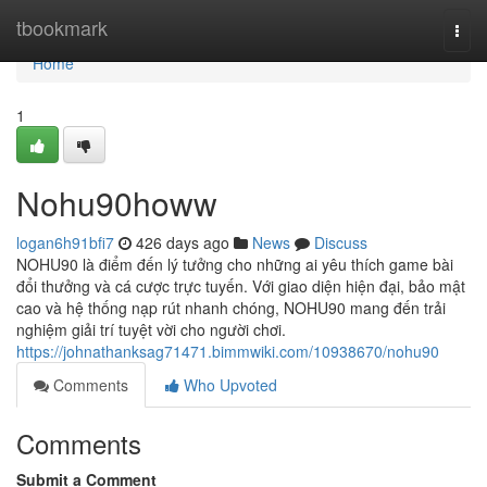
Home
tbookmark
Togg
navi
Home
1
Nohu90howw
logan6h91bfi7
426 days ago
News
Discuss
NOHU90 là điểm đến lý tưởng cho những ai yêu thích game bài
đổi thưởng và cá cược trực tuyến. Với giao diện hiện đại, bảo mật
cao và hệ thống nạp rút nhanh chóng, NOHU90 mang đến trải
nghiệm giải trí tuyệt vời cho người chơi.
https://johnathanksag71471.bimmwiki.com/10938670/nohu90
Comments
Who Upvoted
Comments
Submit a Comment