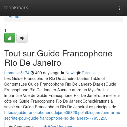
Home
tbookmark
Togg
navi
Home
1
Tout sur Guide Francophone
Rio De Janeiro
thomasjs5174
499 days ago
News
Discuss
Les Guide Francophone Rio De Janeiro Diaries Table of
ContentsLes Guide Francophone Rio De Janeiro DiariesGuide
Francophone Rio De Janeiro Aucune autre un MystèreUn
impartiale Vue de Guide Francophone Rio De JaneiroLe meilleur
côté de Guide Francophone Rio De JaneiroConsidérations à
savoir sur Guide Francophone Rio De JaneiroLes principes de
https://guidefrancophoneriodejane05826.pointblog.net/une-arme-
secrète-pour-guide-francophone-rio-de-janeiro-77655255
Comments
Who Upvoted