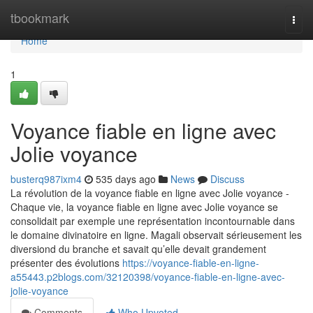
Home
tbookmark
Togg
navi
Home
1
Voyance fiable en ligne avec
Jolie voyance
busterq987ixm4
535 days ago
News
Discuss
La révolution de la voyance fiable en ligne avec Jolie voyance -
Chaque vie, la voyance fiable en ligne avec Jolie voyance se
consolidait par exemple une représentation incontournable dans
le domaine divinatoire en ligne. Magali observait sérieusement les
diversiond du branche et savait qu’elle devait grandement
présenter des évolutions
https://voyance-fiable-en-ligne-
a55443.p2blogs.com/32120398/voyance-fiable-en-ligne-avec-
jolie-voyance
Comments
Who Upvoted