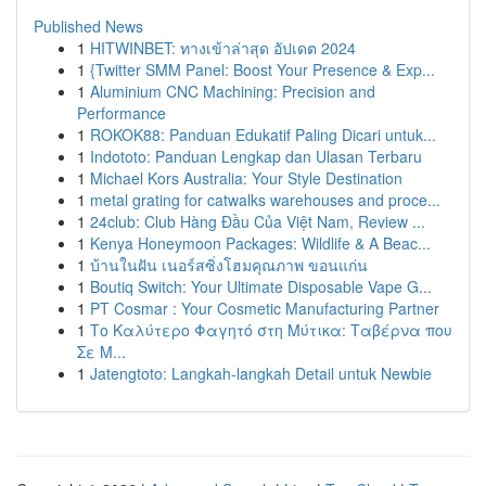
Published News
1
HITWINBET: ทางเข้าล่าสุด อัปเดต 2024
1
{Twitter SMM Panel: Boost Your Presence & Exp...
1
Aluminium CNC Machining: Precision and
Performance
1
ROKOK88: Panduan Edukatif Paling Dicari untuk...
1
Indototo: Panduan Lengkap dan Ulasan Terbaru
1
Michael Kors Australia: Your Style Destination
1
metal grating for catwalks warehouses and proce...
1
24club: Club Hàng Đầu Của Việt Nam, Review ...
1
Kenya Honeymoon Packages: Wildlife & A Beac...
1
บ้านในฝัน เนอร์สซิ่งโฮมคุณภาพ ขอนแก่น
1
Boutiq Switch: Your Ultimate Disposable Vape G...
1
PT Cosmar : Your Cosmetic Manufacturing Partner
1
Το Καλύτερο Φαγητό στη Μύτικα: Ταβέρνα που
Σε Μ...
1
Jatengtoto: Langkah-langkah Detail untuk Newbie