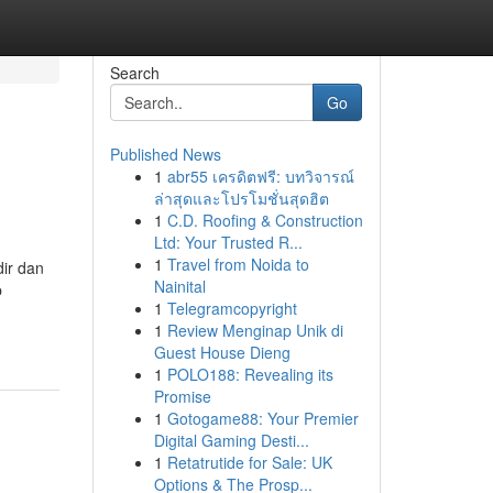
Search
Go
Published News
1
abr55 เครดิตฟรี: บทวิจารณ์
ล่าสุดและโปรโมชั่นสุดฮิต
1
C.D. Roofing & Construction
Ltd: Your Trusted R...
1
Travel from Noida to
ir dan
Nainital
p
1
Telegramcopyright
1
Review Menginap Unik di
Guest House Dieng
1
POLO188: Revealing its
Promise
1
Gotogame88: Your Premier
Digital Gaming Desti...
1
Retatrutide for Sale: UK
Options & The Prosp...