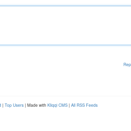
Rep
d
|
Top Users
| Made with
Kliqqi CMS
|
All RSS Feeds