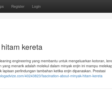
ps
Register
Login
 hitam kereta
cleaning engineering yang membantu untuk mengeluarkan kotoran, lend
han yang menarik adalah molekul dalam minyak enjin ini mampu meleka
lapisan perlindungan tambahan ketika enjin dipanaskan. Prestasi
blogadvize.com/40243823/fascination-about-minyak-hitam-kereta