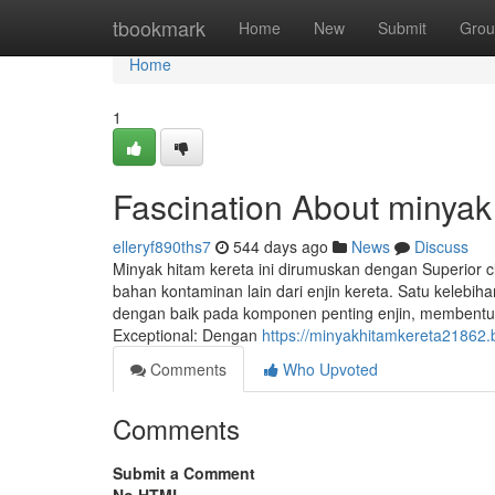
Home
tbookmark
Home
New
Submit
Grou
Home
1
Fascination About minyak
elleryf890ths7
544 days ago
News
Discuss
Minyak hitam kereta ini dirumuskan dengan Superior 
bahan kontaminan lain dari enjin kereta. Satu kelebi
dengan baik pada komponen penting enjin, membentuk 
Exceptional: Dengan
https://minyakhitamkereta21862.
Comments
Who Upvoted
Comments
Submit a Comment