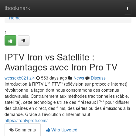
Home
tbookmark
Togg
navi
Home
1
IPTV Iron vs Satellite :
Avantages avec Iron Pro TV
wessexb021lzi4
553 days ago
News
Discuss
Introduction à l’IPTV L’**IPTV** (télévision sur protocole Internet)
révolutionne la façon dont nous consommons des contenus
audiovisuels. Contrairement aux méthodes traditionnelles (câble,
satellite), cette technologie utilise des **réseaux IP** pour diffuser
des chaînes en direct, des films, des séries ou des émissions à la
demande. Grâce à l’évolution d’Internet haut
https://irontvprofr.com/
Comments
Who Upvoted