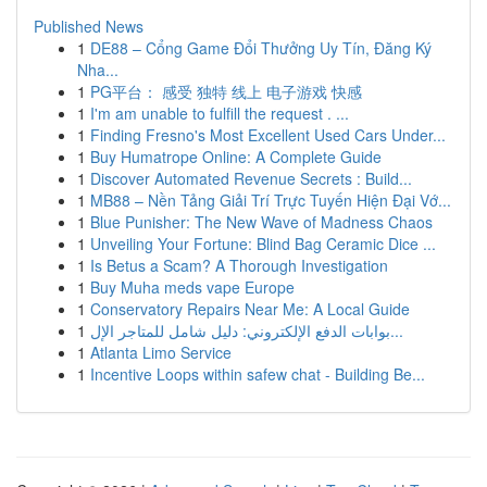
Published News
1
DE88 – Cổng Game Đổi Thưởng Uy Tín, Đăng Ký
Nha...
1
PG平台： 感受 独特 线上 电子游戏 快感
1
I'm am unable to fulfill the request . ...
1
Finding Fresno's Most Excellent Used Cars Under...
1
Buy Humatrope Online: A Complete Guide
1
Discover Automated Revenue Secrets : Build...
1
MB88 – Nền Tảng Giải Trí Trực Tuyến Hiện Đại Vớ...
1
Blue Punisher: The New Wave of Madness Chaos
1
Unveiling Your Fortune: Blind Bag Ceramic Dice ...
1
Is Betus a Scam? A Thorough Investigation
1
Buy Muha meds vape Europe
1
Conservatory Repairs Near Me: A Local Guide
1
بوابات الدفع الإلكتروني: دليل شامل للمتاجر الإل...
1
Atlanta Limo Service
1
Incentive Loops within safew chat - Building Be...