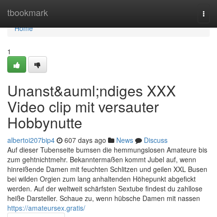
Home
tbookmark
Togg
navi
Home
1
Unanst&auml;ndiges XXX
Video clip mit versauter
Hobbynutte
albertoi207bip4
607 days ago
News
Discuss
Auf dieser Tubenseite bumsen die hemmungslosen Amateure bis
zum gehtnichtmehr. Bekanntermaßen kommt Jubel auf, wenn
hinreißende Damen mit feuchten Schlitzen und geilen XXL Busen
bei wilden Orgien zum lang anhaltenden Höhepunkt abgefickt
werden. Auf der weltweit schärfsten Sextube findest du zahllose
heiße Darsteller. Schaue zu, wenn hübsche Damen mit nassen
https://amateursex.gratis/